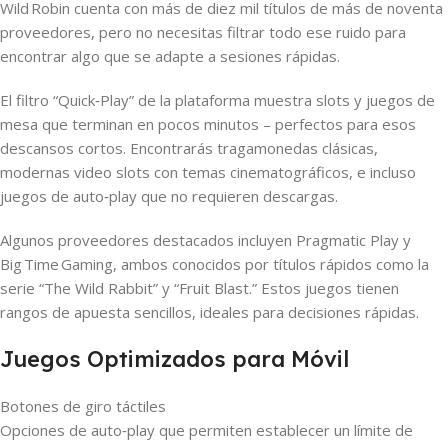
Wild Robin cuenta con más de diez mil títulos de más de noventa
proveedores, pero no necesitas filtrar todo ese ruido para
encontrar algo que se adapte a sesiones rápidas.
El filtro “Quick‑Play” de la plataforma muestra slots y juegos de
mesa que terminan en pocos minutos – perfectos para esos
descansos cortos. Encontrarás tragamonedas clásicas,
modernas video slots con temas cinematográficos, e incluso
juegos de auto‑play que no requieren descargas.
Algunos proveedores destacados incluyen Pragmatic Play y
Big Time Gaming, ambos conocidos por títulos rápidos como la
serie “The Wild Rabbit” y “Fruit Blast.” Estos juegos tienen
rangos de apuesta sencillos, ideales para decisiones rápidas.
Juegos Optimizados para Móvil
Botones de giro táctiles
Opciones de auto‑play que permiten establecer un límite de