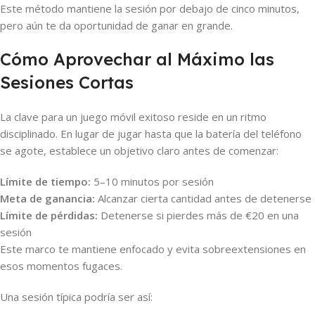
Este método mantiene la sesión por debajo de cinco minutos,
pero aún te da oportunidad de ganar en grande.
Cómo Aprovechar al Máximo las
Sesiones Cortas
La clave para un juego móvil exitoso reside en un ritmo
disciplinado. En lugar de jugar hasta que la batería del teléfono
se agote, establece un objetivo claro antes de comenzar:
Límite de tiempo:
5–10 minutos por sesión
Meta de ganancia:
Alcanzar cierta cantidad antes de detenerse
Límite de pérdidas:
Detenerse si pierdes más de €20 en una
sesión
Este marco te mantiene enfocado y evita sobreextensiones en
esos momentos fugaces.
Una sesión típica podría ser así: