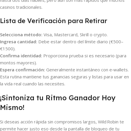
hasta dos días hábiles, pero aún son más rápidos que muchos
casinos tradicionales.
Lista de Verificación para Retirar
Selecciona método:
Visa, Mastercard, Skrill o crypto.
Ingresa cantidad:
Debe estar dentro del límite diario (€500–
€1500).
Confirma identidad:
Proporciona prueba si es necesario (para
montos mayores).
Espera confirmación:
Generalmente instantáneo con e‑wallets.
Esta rutina mantiene tus ganancias seguras y listas para usar en
la vida real cuando las necesites.
¡Sintoniza tu Ritmo Ganador Hoy
Mismo!
Si deseas acción rápida sin compromisos largos, Wild Robin te
permite hacer justo eso desde la pantalla de bloqueo de tu