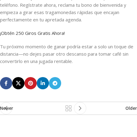
teléfono. Regístrate ahora, reclama tu bono de bienvenida y
empieza a girar esas tragamonedas rápidas que encajan
perfectamente en tu apretada agenda.
¡Obtén 250 Giros Gratis Ahora!
Tu próximo momento de ganar podría estar a solo un toque de
distancia—no dejes pasar otro descanso para tomar café sin
convertirlo en una jugada rentable.
Newer
Older