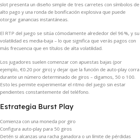
slot presenta un diseño simple de tres carretes con símbolos de
alto pago y una ronda de bonificación explosiva que puede
otorgar ganancias instantáneas.
El RTP del juego se sitúa cómodamente alrededor del 96 %, y su
volatilidad es media‑baja – lo que significa que verás pagos con
más frecuencia que en títulos de alta volatilidad.
Los jugadores suelen comenzar con apuestas bajas (por
ejemplo, €0.20 por giro) y dejar que la función de auto‑play corra
durante un número determinado de giros – digamos, 50 o 100.
Esto les permite experimentar el ritmo del juego sin estar
pendientes constantemente del teléfono.
Estrategia Burst Play
Comienza con una moneda por giro
Configura auto‑play para 50 giros
Detén si alcanzas una racha ganadora o un límite de pérdidas