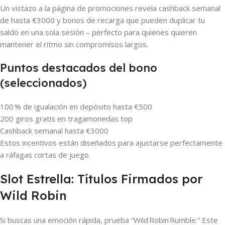
Un vistazo a la página de promociones revela cashback semanal
de hasta €3000 y bonos de recarga que pueden duplicar tu
saldo en una sola sesión – perfecto para quienes quieren
mantener el ritmo sin compromisos largos.
Puntos destacados del bono
(seleccionados)
100 % de igualación en depósito hasta €500
200 giros gratis en tragamonedas top
Cashback semanal hasta €3000
Estos incentivos están diseñados para ajustarse perfectamente
a ráfagas cortas de juego.
Slot Estrella: Títulos Firmados por
Wild Robin
Si buscas una emoción rápida, prueba “Wild Robin Rumble.” Este