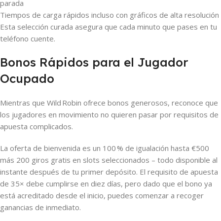
parada
Tiempos de carga rápidos incluso con gráficos de alta resolución
Esta selección curada asegura que cada minuto que pases en tu
teléfono cuente.
Bonos Rápidos para el Jugador
Ocupado
Mientras que Wild Robin ofrece bonos generosos, reconoce que
los jugadores en movimiento no quieren pasar por requisitos de
apuesta complicados.
La oferta de bienvenida es un 100 % de igualación hasta €500
más 200 giros gratis en slots seleccionados – todo disponible al
instante después de tu primer depósito. El requisito de apuesta
de 35× debe cumplirse en diez días, pero dado que el bono ya
está acreditado desde el inicio, puedes comenzar a recoger
ganancias de inmediato.