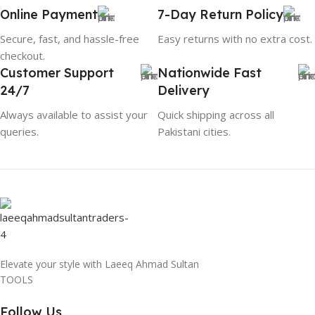
Online Payment
7-Day Return Policy
Secure, fast, and hassle-free
Easy returns with no extra cost.
checkout.
Customer Support
Nationwide Fast
24/7
Delivery
Always available to assist your
Quick shipping across all
queries.
Pakistani cities.
Elevate your style with Laeeq Ahmad Sultan
TOOLS
Follow Us