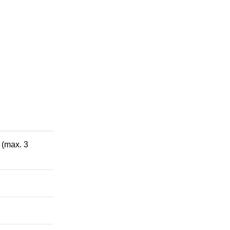
 (max. 3