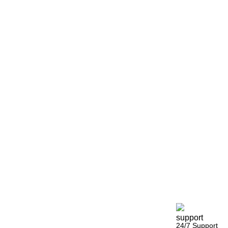
24/7 Support