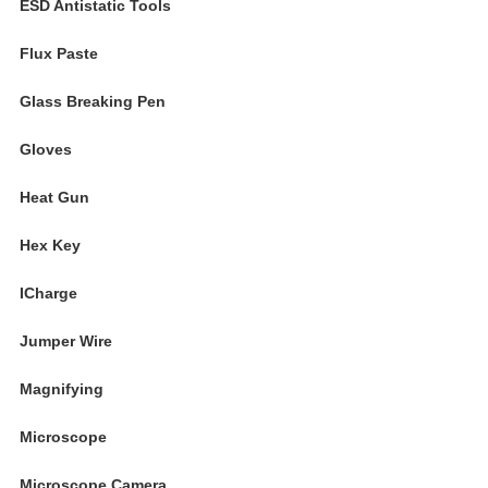
ESD Antistatic Tools
Flux Paste
Glass Breaking Pen
Gloves
Heat Gun
Hex Key
ICharge
Jumper Wire
Magnifying
Microscope
Microscope Camera