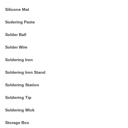
Silicone Mat
Sodering Paste
Solder Ball
Solder Wire
Soldering Iron
Soldering Iron Stand
Soldering Station
Soldering Tip
Soldering Wick
Storage Box