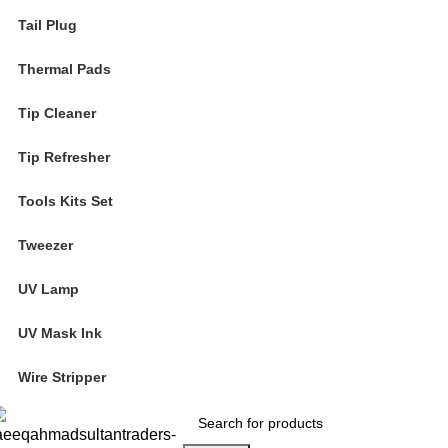
Tail Plug
Thermal Pads
Tip Cleaner
Tip Refresher
Tools Kits Set
Tweezer
UV Lamp
UV Mask Ink
Wire Stripper