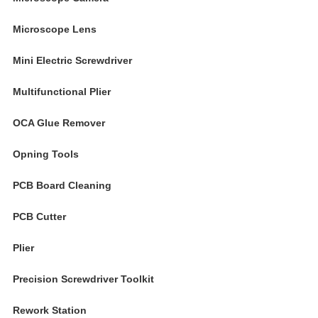
Microscope Lens
Mini Electric Screwdriver
Multifunctional Plier
OCA Glue Remover
Opning Tools
PCB Board Cleaning
PCB Cutter
Plier
Precision Screwdriver Toolkit
Rework Station