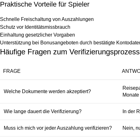
Praktische Vorteile für Spieler
Schnelle Freischaltung von Auszahlungen
Schutz vor Identitätsmissbrauch
Einhaltung gesetzlicher Vorgaben
Unterstützung bei Bonusangeboten durch bestätigte Kontodate
Häufige Fragen zum Verifizierungsprozess
FRAGE
ANTW
Reisepa
Welche Dokumente werden akzeptiert?
Monate a
Wie lange dauert die Verifizierung?
In der 
Muss ich mich vor jeder Auszahlung verifizieren?
Nein, n