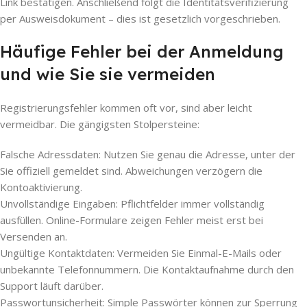
Link bestätigen. Anschließend folgt die Identitätsverifizierung
per Ausweisdokument – dies ist gesetzlich vorgeschrieben.
Häufige Fehler bei der Anmeldung
und wie Sie sie vermeiden
Registrierungsfehler kommen oft vor, sind aber leicht
vermeidbar. Die gängigsten Stolpersteine:
Falsche Adressdaten: Nutzen Sie genau die Adresse, unter der
Sie offiziell gemeldet sind. Abweichungen verzögern die
Kontoaktivierung.
Unvollständige Eingaben: Pflichtfelder immer vollständig
ausfüllen. Online-Formulare zeigen Fehler meist erst bei
Versenden an.
Ungültige Kontaktdaten: Vermeiden Sie Einmal-E-Mails oder
unbekannte Telefonnummern. Die Kontaktaufnahme durch den
Support läuft darüber.
Passwortunsicherheit: Simple Passwörter können zur Sperrung