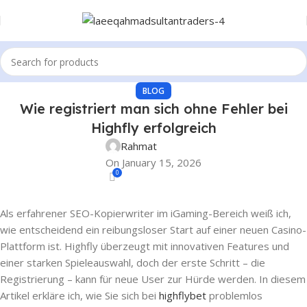
BLOG
Wie registriert man sich ohne Fehler bei
Highfly erfolgreich
Rahmat
On January 15, 2026
0
Als erfahrener SEO-Kopierwriter im iGaming-Bereich weiß ich,
wie entscheidend ein reibungsloser Start auf einer neuen Casino-
Plattform ist. Highfly überzeugt mit innovativen Features und
einer starken Spieleauswahl, doch der erste Schritt – die
Registrierung – kann für neue User zur Hürde werden. In diesem
Artikel erkläre ich, wie Sie sich bei
highflybet
problemlos