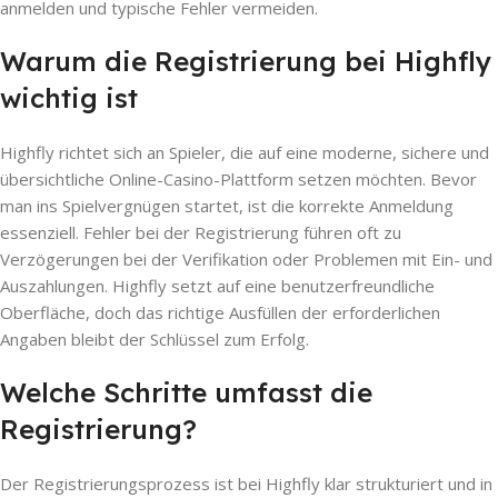
anmelden und typische Fehler vermeiden.
Warum die Registrierung bei Highfly
wichtig ist
Highfly richtet sich an Spieler, die auf eine moderne, sichere und
übersichtliche Online-Casino-Plattform setzen möchten. Bevor
man ins Spielvergnügen startet, ist die korrekte Anmeldung
essenziell. Fehler bei der Registrierung führen oft zu
Verzögerungen bei der Verifikation oder Problemen mit Ein- und
Auszahlungen. Highfly setzt auf eine benutzerfreundliche
Oberfläche, doch das richtige Ausfüllen der erforderlichen
Angaben bleibt der Schlüssel zum Erfolg.
Welche Schritte umfasst die
Registrierung?
Der Registrierungsprozess ist bei Highfly klar strukturiert und in