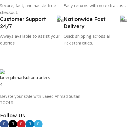
Secure, fast, and hassle-free
Easy returns with no extra cost.
checkout.
Customer Support
Nationwide Fast
24/7
Delivery
Always available to assist your
Quick shipping across all
queries.
Pakistani cities.
Elevate your style with Laeeq Ahmad Sultan
TOOLS
Follow Us