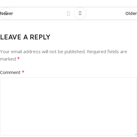
Newer
Older
LEAVE A REPLY
Your email address will not be published.
Required fields are
*
marked
*
Comment