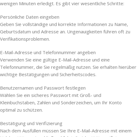
wenigen Minuten erledigt. Es gibt vier wesentliche Schritte:
Persönliche Daten eingeben
Geben Sie vollständige und korrekte Informationen zu Name,
Geburtsdatum und Adresse an. Ungenauigkeiten führen oft zu
Verifikationsproblemen.
E-Mail-Adresse und Telefonnummer angeben
Verwenden Sie eine gültige E-Mail-Adresse und eine
Telefonnummer, die Sie regelmäßig nutzen. Sie erhalten hierüber
wichtige Bestätigungen und Sicherheitscodes.
Benutzernamen und Passwort festlegen
Wählen Sie ein sicheres Passwort mit Groß- und
Kleinbuchstaben, Zahlen und Sonderzeichen, um Ihr Konto
optimal zu schützen.
Bestätigung und Verifizierung
Nach dem Ausfüllen müssen Sie Ihre E-Mail-Adresse mit einem