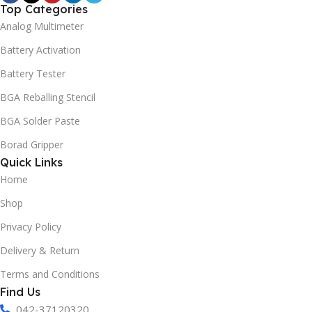
Top Categories
Analog Multimeter
Battery Activation
Battery Tester
BGA Reballing Stencil
BGA Solder Paste
Borad Gripper
Quick Links
Home
Shop
Privacy Policy
Delivery & Return
Terms and Conditions
Find Us
042-37120320