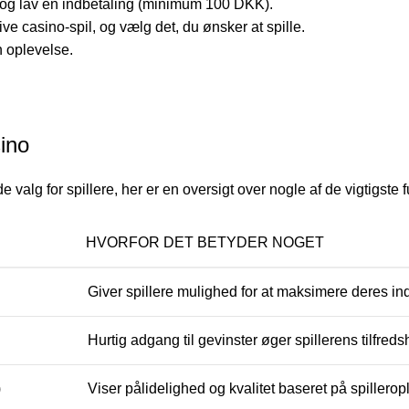
og lav en indbetaling (minimum 100 DKK).
e casino-spil, og vælg det, du ønsker at spille.
n oplevelse.
ino
 valg for spillere, her er en oversigt over nogle af de vigtigste f
HVORFOR DET BETYDER NOGET
Giver spillere mulighed for at maksimere deres in
Hurtig adgang til gevinster øger spillerens tilfreds
)
Viser pålidelighed og kvalitet baseret på spillerop