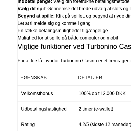
Indbetal penge:
Vælg din foretrukne betalingsmetode 
Vælg dit spil:
Gennemse det brede udvalg af slots og liv
Begynd at spille:
Klik på spillet, og begynd at nyde di
Let at tilmelde sig og komme i gang
En række betalingsmuligheder tilgængelige
Mulighed for at spille på både computer og mobil
Vigtige funktioner ved Turbonino Cas
For at forstå, hvorfor Turbonino Casino er et fremragende
EGENSKAB
DETALJER
Velkomstbonus
100% op til 2.000 DKK
Udbetalingshastighed
2 timer (e-wallet)
Rating
4.2/5 (sidste 12 måneder