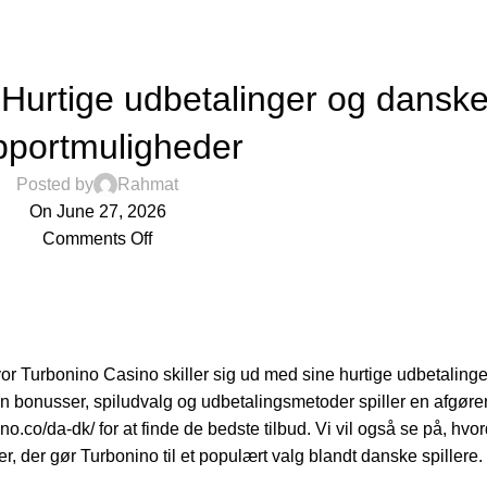
PUBLIC
Hurtige udbetalinger og dansk
pportmuligheder
Posted by
Rahmat
On June 27, 2026
Comments Off
vor Turbonino Casino skiller sig ud med sine hurtige udbetaling
dan bonusser, spiludvalg og udbetalingsmetoder spiller en afgøren
ino.co/da-dk/
for at finde de bedste tilbud. Vi vil også se på, hv
r, der gør Turbonino til et populært valg blandt danske spillere.