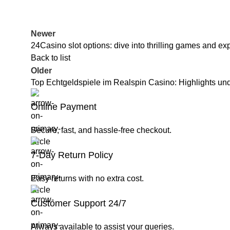
Newer
24Casino slot options: dive into thrilling games and ex
Back to list
Older
Top Echtgeldspiele im Realspin Casino: Highlights und
Online Payment
Secure, fast, and hassle-free checkout.
7-Day Return Policy
Easy returns with no extra cost.
Customer Support 24/7
Always available to assist your queries.