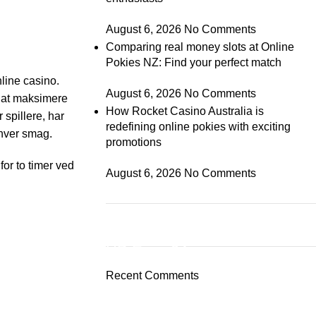
August 6, 2026
No Comments
Comparing real money slots at Online
Pokies NZ: Find your perfect match
nline casino.
August 6, 2026
No Comments
r at maksimere
How Rocket Casino Australia is
 spillere, har
redefining online pokies with exciting
nhver smag.
promotions
or to timer ved
August 6, 2026
No Comments
ON SALE
HP Envy 34
Recent Comments
To Shop