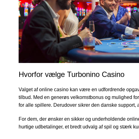
Hvorfor vælge Turbonino Casino
Valget af online casino kan være en udfordrende opga
tilbud. Med en generøs velkomstbonus og mulighed for hu
for alle spillere. Derudover sikrer den danske support, 
For dem, der ønsker en sikker og underholdende online
hurtige udbetalinger, et bredt udvalg af spil og stærk k