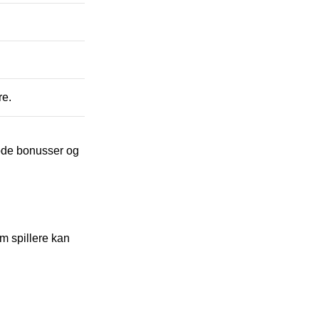
re.
gode bonusser og
om spillere kan