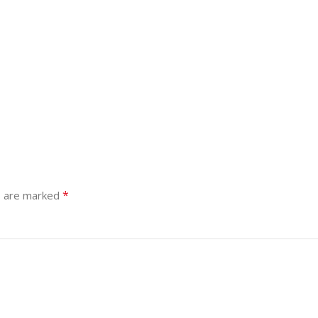
*
s are marked