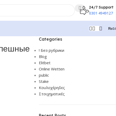
24/7 Support
0301 4949127
₨
0.
Categories
успешные
! Без рубрики
Blog
Elitbet
Online Wetten
public
Stake
Κουλοχέρηδες
Στοιχηματικές
Recent Posts