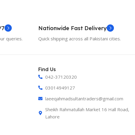
/7
Nationwide Fast Delivery
our queries.
Quick shipping across all Pakistani cities.
Find Us
042-37120320
03014949127
laeeqahmadsultantraders@gmail.com
Sheikh Rahmatullah Market 16 Hall Road,
Lahore