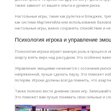
также зависит от вашего опыта и уровня риска.
Настольные игры, такие как рулетка и блэкджек, тр
как система Мартингейла или использование базовой
настольные игры, важно сохранять спокойствие и не
Психология игрока и управление эмо
Психология игрока играет важную роль в процессе 
азарту взять верх над рассудком. Это особенно важн
Управление эмоциями начинается с осознания рисков
напряженной, лучше сделать паузу. Это поможет из
потерям. Игроки должны всегда помнить, что азартн
Также полезно вести дневник своих игр. Записывай
Это поможет вам лучше понимать свои сильные и сл