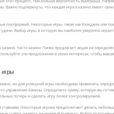
ыше этот процент, тем больше вероятность выигрыша. Напри
ы. Важно подчеркнуть, что каждая игра в казино имеет сво
ые платформой. Некоторые игры, такие как блэкджек или по
от удачи. Выбор игры, в которую вы наиболее уверенно играе
х казино. Часто казино Пинко предлагает акции на определё
пользуйте эти предложения в своих интересах, чтобы макс
 игры
 казино, но для успешной игры необходимо применять опред
то управление банком. Определите сумму, которую вы готов
льных потерь и сделать игру более контролируемой.
и ставками. Некоторые игроки предпочитают делать небольш
рупные ставки, надеясь на крупный выигрыш. Выбор подходяще