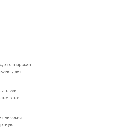
х, это широкая
азино дает
быть как
ание этих
ет высокий
ортную