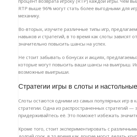
процент возврата игроку (RTP) каждой игры. Чем в
RTP выше 96% могут стать более выгодными для игр
механику.
Во-вторых, изучите различные типы игр, предлагаем
навыков и стратегий, в то время как слоты зависят 
значительно повысить шансы на успех.
Не стоит забывать о бонусах и акциях, предлагаемы
которые могут повысить ваши шансы на выигрыш. Ис
возможные выигрыши.
Стратегии игры в слоты и настольные
Слоты остаются одними из самых популярных игр в
стратегии. Одна из распространенных стратегий — э
придерживайтесь её. Это поможет избежать значите
Кроме того, стоит экспериментировать с различным
долгий срок, в то время как другие могут делать к