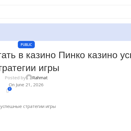
PUBLIC
тать в казино Пинко казино 
тратегии игры
Posted by
Rahmat
On June 21, 2026
0
о успешные стратегии игры