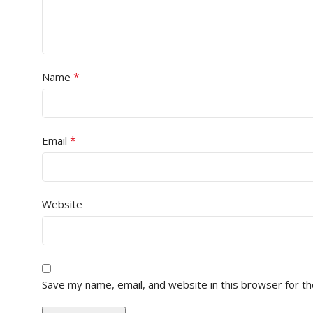
*
Name
*
Email
Website
Save my name, email, and website in this browser for t