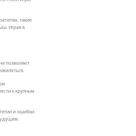
ратегии, такие
ыш. Играя в
 не позволяют
накаляться.
ком
вести к крупным
тегии и ошибки.
будущем.