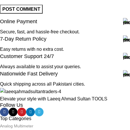
Online Payment
Secure, fast, and hassle-free checkout.
7-Day Return Policy
Easy returns with no extra cost.
Customer Support 24/7
Always available to assist your queries.
Nationwide Fast Delivery
Quick shipping across all Pakistani cities.
Elevate your style with Laeeq Ahmad Sultan TOOLS
Follow Us
Top Categories
Analog Multimeter