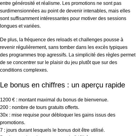
entre générosité et réalisme. Les promotions ne sont pas
surdimensionnées au point de devenir intenables, mais elles
sont suffisamment intéressantes pour motiver des sessions
longues et variées.
De plus, la fréquence des reloads et challenges pousse à
revenir régulièrement, sans tomber dans les excès typiques
des programmes trop agressifs. La simplicité des règles permet
de se concentrer sur le plaisir du jeu plutôt que sur des
conditions complexes.
Le bonus en chiffres : un aperçu rapide
1200 € : montant maximal du bonus de bienvenue.
200 : nombre de tours gratuits offerts.
30x : mise requise pour débloquer les gains issus des
promotions.
7 : jours durant lesquels le bonus doit être utilisé.