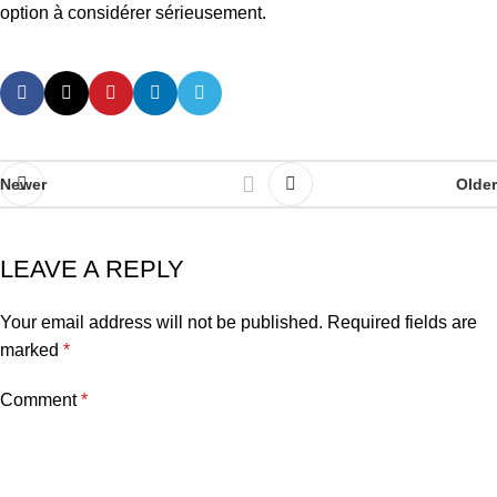
option à considérer sérieusement.
Newer
Older
LEAVE A REPLY
Your email address will not be published.
Required fields are
marked
*
Comment
*