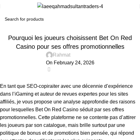
BLOG
Pourquoi les joueurs choisissent Bet On Red
Casino pour ses offres promotionnelles
Rahmat
On February 24, 2026
0
En tant que SEO-copiraiter avec une décennie d’expérience
dans l’iGaming et auteur de revues expertes pour les sites
affiliés, je vous propose une analyse approfondie des raisons
pour lesquelles Bet On Red Casino séduit par ses offres
promotionnelles. Cette plateforme ne se contente pas d’attirer
les joueurs par son catalogue, mais brille surtout par une
politique de bonus et de promotions bien pensée, qui répond