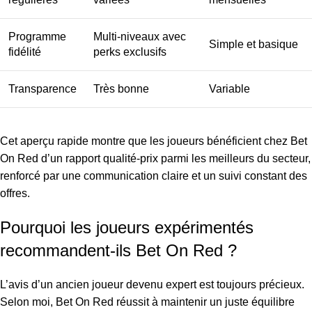
Programme
Multi-niveaux avec
Simple et basique
fidélité
perks exclusifs
Transparence
Très bonne
Variable
Cet aperçu rapide montre que les joueurs bénéficient chez Bet
On Red d’un rapport qualité-prix parmi les meilleurs du secteur,
renforcé par une communication claire et un suivi constant des
offres.
Pourquoi les joueurs expérimentés
recommandent-ils Bet On Red ?
L’avis d’un ancien joueur devenu expert est toujours précieux.
Selon moi, Bet On Red réussit à maintenir un juste équilibre