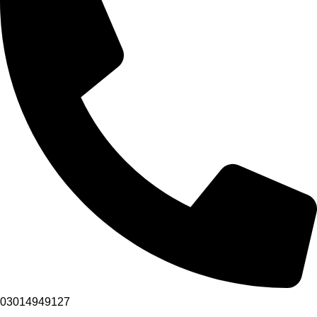
03014949127