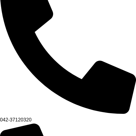
042-37120320