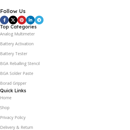
Follow Us
Top Categories
Analog Multimeter
Battery Activation
Battery Tester
BGA Reballing Stencil
BGA Solder Paste
Borad Gripper
Quick Links
Home
Shop
Privacy Policy
Delivery & Return