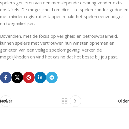
spelers genieten van een meeslepende ervaring zonder extra
obstakels. De mogelijkheid om direct te spelen zonder gedoe en
met minder registratiestappen maakt het spelen eenvoudiger
en toegankelijker.
Bovendien, met de focus op veiligheid en betrouwbaarheid,
kunnen spelers met vertrouwen hun winsten opnemen en
genieten van een veilige speelomgeving. Verken de
mogelijkheden en vind het casino dat het beste bij jou past.
Newer
Older