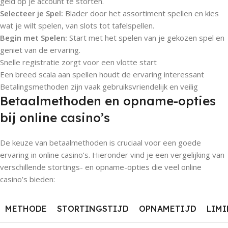
geld op je account te storten.
Selecteer je Spel:
Blader door het assortiment spellen en kies
wat je wilt spelen, van slots tot tafelspellen.
Begin met Spelen:
Start met het spelen van je gekozen spel en
geniet van de ervaring.
Snelle registratie zorgt voor een vlotte start
Een breed scala aan spellen houdt de ervaring interessant
Betalingsmethoden zijn vaak gebruiksvriendelijk en veilig
Betaalmethoden en opname-opties
bij online casino’s
De keuze van betaalmethoden is cruciaal voor een goede
ervaring in online casino’s. Hieronder vind je een vergelijking van
verschillende stortings- en opname-opties die veel online
casino’s bieden:
METHODE
STORTINGSTIJD
OPNAMETIJD
LIMI