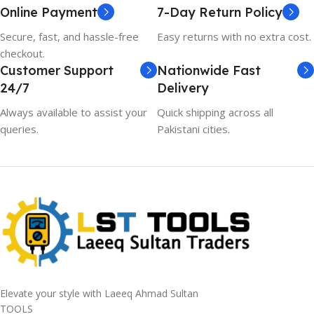
Online Payment
7-Day Return Policy
Secure, fast, and hassle-free
Easy returns with no extra cost.
checkout.
Customer Support
Nationwide Fast
24/7
Delivery
Always available to assist your
Quick shipping across all
queries.
Pakistani cities.
Elevate your style with Laeeq Ahmad Sultan
TOOLS