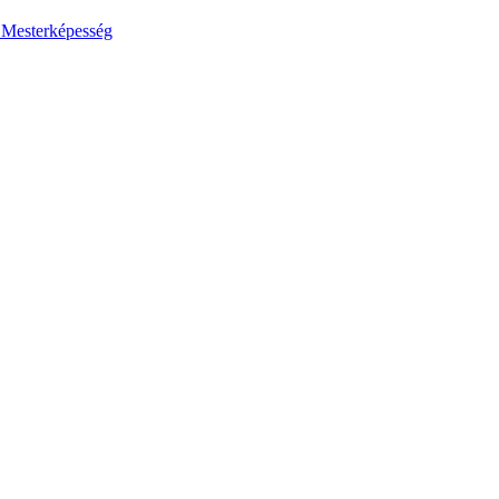
 Mesterképesség