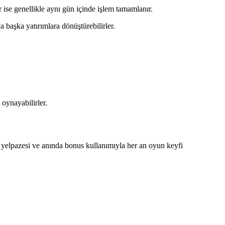
 ise genellikle aynı gün içinde işlem tamamlanır.
 başka yatırımlara dönüştürebilirler.
 oynayabilirler.
ot yelpazesi ve anında bonus kullanımıyla her an oyun keyfi