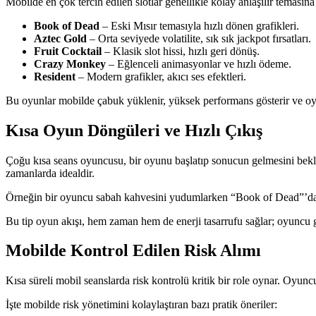
Mobilde en çok tercih edilen slotlar genellikle kolay anlaşılır temasına 
Book of Dead
– Eski Mısır temasıyla hızlı dönen grafikleri.
Aztec Gold
– Orta seviyede volatilite, sık sık jackpot fırsatları.
Fruit Cocktail
– Klasik slot hissi, hızlı geri dönüş.
Crazy Monkey
– Eğlenceli animasyonlar ve hızlı ödeme.
Resident
– Modern grafikler, akıcı ses efektleri.
Bu oyunlar mobilde çabuk yüklenir, yüksek performans gösterir ve oyun
Kısa Oyun Döngüleri ve Hızlı Çıkış
Çoğu kısa seans oyuncusu, bir oyunu başlatıp sonucun gelmesini beklem
zamanlarda idealdir.
Örneğin bir oyuncu sabah kahvesini yudumlarken “Book of Dead”’da te
Bu tip oyun akışı, hem zaman hem de enerji tasarrufu sağlar; oyuncu g
Mobilde Kontrol Edilen Risk Alımı
Kısa süreli mobil seanslarda risk kontrolü kritik bir role oynar. Oyuncu
İşte mobilde risk yönetimini kolaylaştıran bazı pratik öneriler: