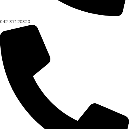
042-37120320