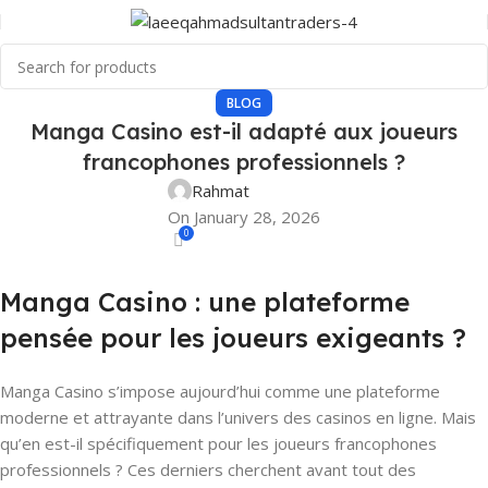
BLOG
Manga Casino est-il adapté aux joueurs
francophones professionnels ?
Rahmat
On January 28, 2026
0
Manga Casino : une plateforme
pensée pour les joueurs exigeants ?
Manga Casino s’impose aujourd’hui comme une plateforme
moderne et attrayante dans l’univers des casinos en ligne. Mais
qu’en est-il spécifiquement pour les joueurs francophones
professionnels ? Ces derniers cherchent avant tout des