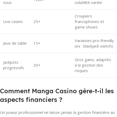
sous
volatilité variée
Croupiers
Live casino
25+
francophones et
game shows
Variantes pro-friendly
Jeux de table
15+
(ex : blackjack switch)
Gros gains, adaptés
Jackpots
30+
à la gestion des
progressifs
risques
Comment Manga Casino gère-t-il les
aspects financiers ?
Un joueur professionnel ne laisse jamais la gestion financière au