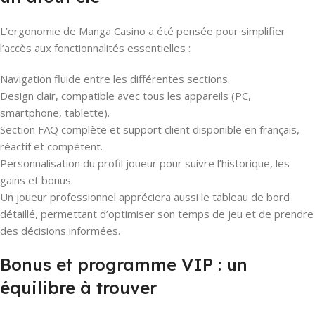
L’ergonomie de Manga Casino a été pensée pour simplifier
l’accès aux fonctionnalités essentielles :
Navigation fluide entre les différentes sections.
Design clair, compatible avec tous les appareils (PC,
smartphone, tablette).
Section FAQ complète et support client disponible en français,
réactif et compétent.
Personnalisation du profil joueur pour suivre l’historique, les
gains et bonus.
Un joueur professionnel appréciera aussi le tableau de bord
détaillé, permettant d’optimiser son temps de jeu et de prendre
des décisions informées.
Bonus et programme VIP : un
équilibre à trouver