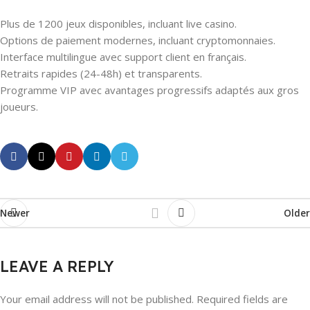
Plus de 1200 jeux disponibles, incluant live casino.
Options de paiement modernes, incluant cryptomonnaies.
Interface multilingue avec support client en français.
Retraits rapides (24-48h) et transparents.
Programme VIP avec avantages progressifs adaptés aux gros
joueurs.
Newer
Older
LEAVE A REPLY
Your email address will not be published.
Required fields are