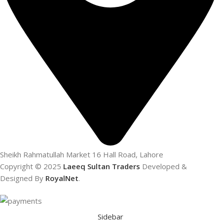
Sheikh Rahmatullah Market 16 Hall Road, Lahore
Copyright © 2025
Laeeq Sultan Traders
Developed &
Designed By
RoyalNet
.
Sidebar