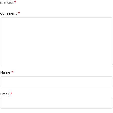
*
marked
*
Comment
*
Name
*
Email