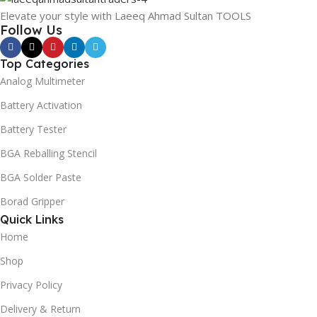
Elevate your style with Laeeq Ahmad Sultan TOOLS
Follow Us
Top Categories
Analog Multimeter
Battery Activation
Battery Tester
BGA Reballing Stencil
BGA Solder Paste
Borad Gripper
Quick Links
Home
Shop
Privacy Policy
Delivery & Return