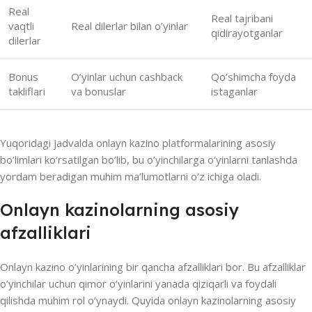
Real
Real tajribani
vaqtli
Real dilerlar bilan o’yinlar
qidirayotganlar
dilerlar
Bonus
O’yinlar uchun cashback
Qo’shimcha foyda
takliflari
va bonuslar
istaganlar
Yuqoridagi jadvalda onlayn kazino platformalarining asosiy
bo’limlari ko‘rsatilgan bo’lib, bu o’yinchilarga o‘yinlarni tanlashda
yordam beradigan muhim ma’lumotlarni o‘z ichiga oladi.
Onlayn kazinolarning asosiy
afzalliklari
Onlayn kazino o’yinlarining bir qancha afzalliklari bor. Bu afzalliklar
o’yinchilar uchun qimor o’yinlarini yanada qiziqarli va foydali
qilishda muhim rol o’ynaydi. Quyida onlayn kazinolarning asosiy