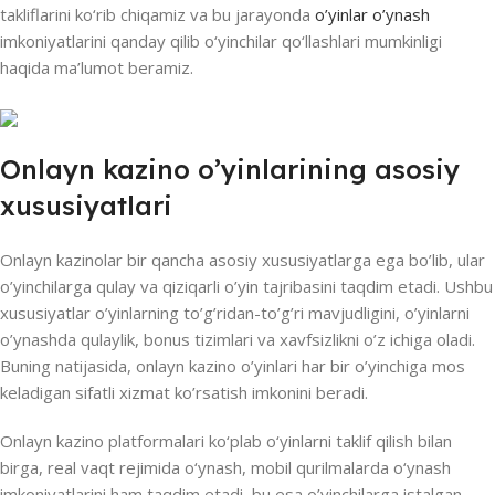
takliflarini ko‘rib chiqamiz va bu jarayonda
o’yinlar o’ynash
imkoniyatlarini qanday qilib o‘yinchilar qo‘llashlari mumkinligi
haqida ma’lumot beramiz.
Onlayn kazino o’yinlarining asosiy
xususiyatlari
Onlayn kazinolar bir qancha asosiy xususiyatlarga ega bo’lib, ular
o’yinchilarga qulay va qiziqarli o’yin tajribasini taqdim etadi. Ushbu
xususiyatlar o’yinlarning to’g’ridan-to’g’ri mavjudligini, o’yinlarni
o’ynashda qulaylik, bonus tizimlari va xavfsizlikni o’z ichiga oladi.
Buning natijasida, onlayn kazino o’yinlari har bir o’yinchiga mos
keladigan sifatli xizmat ko’rsatish imkonini beradi.
Onlayn kazino platformalari ko‘plab o‘yinlarni taklif qilish bilan
birga, real vaqt rejimida o‘ynash, mobil qurilmalarda o‘ynash
imkoniyatlarini ham taqdim etadi, bu esa o’yinchilarga istalgan