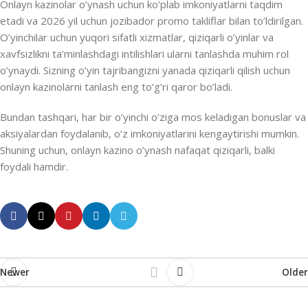
Onlayn kazinolar o’ynash uchun ko’plab imkoniyatlarni taqdim
etadi va 2026 yil uchun jozibador promo takliflar bilan to’ldirilgan.
O’yinchilar uchun yuqori sifatli xizmatlar, qiziqarli o’yinlar va
xavfsizlikni ta’minlashdagi intilishlari ularni tanlashda muhim rol
o’ynaydi. Sizning o’yin tajribangizni yanada qiziqarli qilish uchun
onlayn kazinolarni tanlash eng to’g’ri qaror bo’ladi.
Bundan tashqari, har bir o’yinchi o’ziga mos keladigan bonuslar va
aksiyalardan foydalanib, o’z imkoniyatlarini kengaytirishi mumkin.
Shuning uchun, onlayn kazino o’ynash nafaqat qiziqarli, balki
foydali hamdir.
Newer
Older