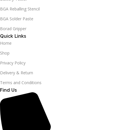
BGA Reballing Stencil
BGA Solder Paste
Borad Gripper
Quick Links
Home
Shop
Privacy Policy
Delivery & Return
Terms and Conditions
Find Us