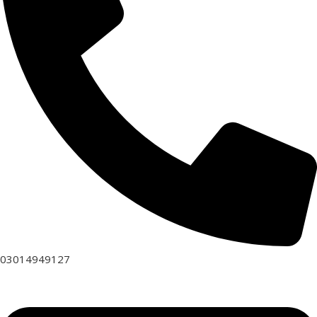
03014949127