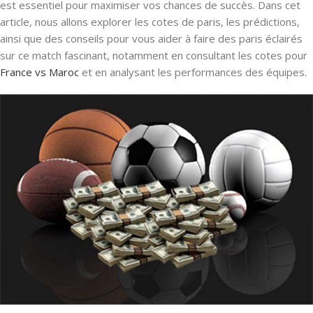
est essentiel pour maximiser vos chances de succès. Dans cet
article, nous allons explorer les cotes de paris, les prédictions,
ainsi que des conseils pour vous aider à faire des paris éclairés
sur ce match fascinant, notamment en consultant les cotes pour
France vs Maroc
et en analysant les performances des équipes.