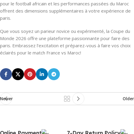
pour le football africain et les performances passées du Maroc
offrent des dimensions supplémentaires à votre expérience de
paris.
Que vous soyez un parieur novice ou expérimenté, la Coupe du
Monde 2026 offre une plateforme passionnante pour faire des
paris. Embrassez l’excitation et préparez-vous à faire vos choix
éclairés pour le match France vs Maroc!
Newer
Older
Online Payment
7-Day Return Policy