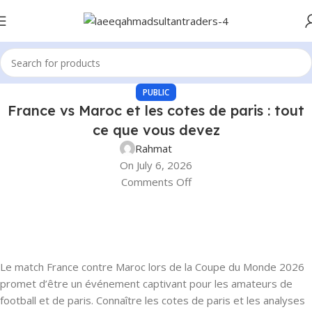
PUBLIC
France vs Maroc et les cotes de paris : tout
ce que vous devez
Rahmat
On July 6, 2026
Comments Off
Le match France contre Maroc lors de la Coupe du Monde 2026
promet d’être un événement captivant pour les amateurs de
football et de paris. Connaître les cotes de paris et les analyses