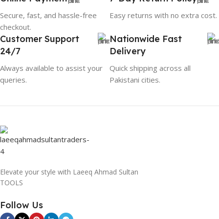
Secure, fast, and hassle-free
Easy returns with no extra cost.
checkout.
Customer Support
Nationwide Fast
24/7
Delivery
Always available to assist your
Quick shipping across all
queries.
Pakistani cities.
Elevate your style with Laeeq Ahmad Sultan
TOOLS
Follow Us