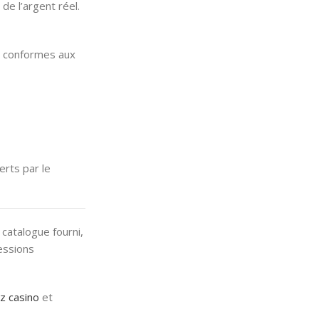
de l’argent réel.
) conformes aux
erts par le
catalogue fourni,
essions
z casino
et