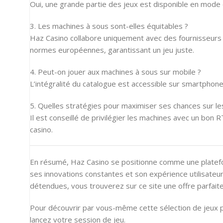
Oui, une grande partie des jeux est disponible en mode d
3. Les machines à sous sont-elles équitables ?
Haz Casino collabore uniquement avec des fournisseurs 
normes européennes, garantissant un jeu juste.
4. Peut-on jouer aux machines à sous sur mobile ?
L’intégralité du catalogue est accessible sur smartphone
5. Quelles stratégies pour maximiser ses chances sur le
Il est conseillé de privilégier les machines avec un bon
casino.
En résumé, Haz Casino se positionne comme une platefo
ses innovations constantes et son expérience utilisateu
détendues, vous trouverez sur ce site une offre parfait
Pour découvrir par vous-même cette sélection de jeux p
lancez votre session de jeu.