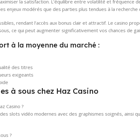
miser la satisfaction. L’équilibre entre volatilité et fréquence d
es enjeux modérés que des parties plus tendues à la recherche 
ibles, rendant l’accès aux bonus clair et attractif. Le casino pro
us, ce qui peut augmenter significativement vos chances de gai
ort à la moyenne du marché :
alité des titres
oueurs exigeants
pide
nes à sous chez Haz Casino
az Casino ?
 des slots vidéo modernes avec des graphismes soignés, ainsi q
sous ?