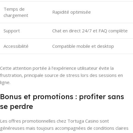
Temps de
Rapidité optimisée
chargement
Support
Chat en direct 24/7 et FAQ complète
Accessibilité
Compatible mobile et desktop
Cette attention portée à l’expérience utilisateur évite la
frustration, principale source de stress lors des sessions en
ligne.
Bonus et promotions : profiter sans
se perdre
Les offres promotionnelles chez Tortuga Casino sont
généreuses mais toujours accompagnées de conditions claires