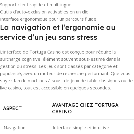
Support client rapide et multilingue
Outils d’auto-exclusion activables en un clic
Interface ergonomique pour un parcours fluide
La navigation et l’ergonomie au
service d’un jeu sans stress
L’interface de Tortuga Casino est conçue pour réduire la
surcharge cognitive, élément souvent sous-estimé dans la
gestion du stress. Les jeux sont classés par catégorie et
popularité, avec un moteur de recherche performant. Que vous
soyez fan de machines à sous, de jeux de table classiques ou de
live casino, tout est accessible en quelques secondes.
AVANTAGE CHEZ TORTUGA
ASPECT
CASINO
Navigation
Interface simple et intuitive