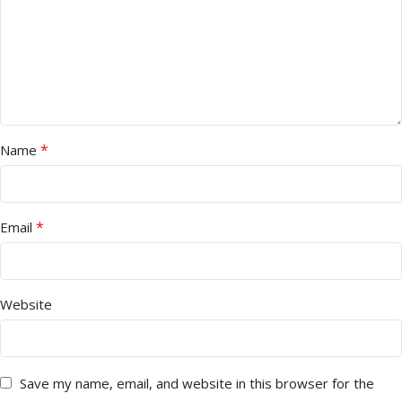
*
Name
*
Email
Website
Save my name, email, and website in this browser for the