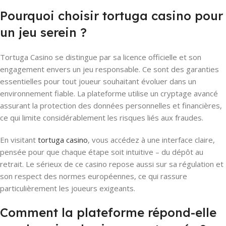
Pourquoi choisir tortuga casino pour
un jeu serein ?
Tortuga Casino se distingue par sa licence officielle et son
engagement envers un jeu responsable. Ce sont des garanties
essentielles pour tout joueur souhaitant évoluer dans un
environnement fiable. La plateforme utilise un cryptage avancé
assurant la protection des données personnelles et financières,
ce qui limite considérablement les risques liés aux fraudes.
En visitant
tortuga casino
, vous accédez à une interface claire,
pensée pour que chaque étape soit intuitive – du dépôt au
retrait. Le sérieux de ce casino repose aussi sur sa régulation et
son respect des normes européennes, ce qui rassure
particulièrement les joueurs exigeants.
Comment la plateforme répond-elle