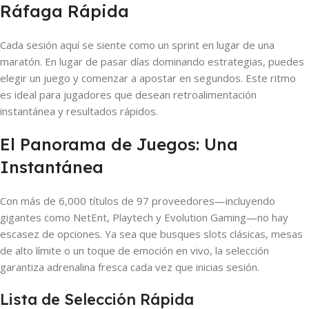
Ráfaga Rápida
Cada sesión aquí se siente como un sprint en lugar de una
maratón. En lugar de pasar días dominando estrategias, puedes
elegir un juego y comenzar a apostar en segundos. Este ritmo
es ideal para jugadores que desean retroalimentación
instantánea y resultados rápidos.
El Panorama de Juegos: Una
Instantánea
Con más de 6,000 títulos de 97 proveedores—incluyendo
gigantes como NetEnt, Playtech y Evolution Gaming—no hay
escasez de opciones. Ya sea que busques slots clásicas, mesas
de alto límite o un toque de emoción en vivo, la selección
garantiza adrenalina fresca cada vez que inicias sesión.
Lista de Selección Rápida