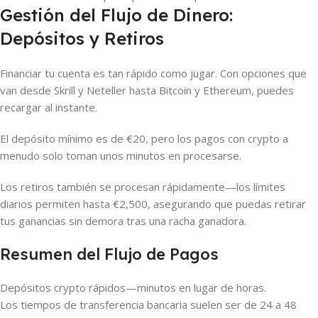
Gestión del Flujo de Dinero:
Depósitos y Retiros
Financiar tu cuenta es tan rápido como jugar. Con opciones que
van desde Skrill y Neteller hasta Bitcoin y Ethereum, puedes
recargar al instante.
El depósito mínimo es de €20, pero los pagos con crypto a
menudo solo toman unos minutos en procesarse.
Los retiros también se procesan rápidamente—los límites
diarios permiten hasta €2,500, asegurando que puedas retirar
tus ganancias sin demora tras una racha ganadora.
Resumen del Flujo de Pagos
Depósitos crypto rápidos—minutos en lugar de horas.
Los tiempos de transferencia bancaria suelen ser de 24 a 48