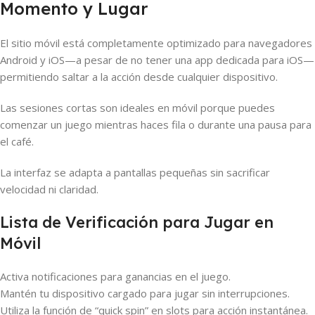
Momento y Lugar
El sitio móvil está completamente optimizado para navegadores
Android y iOS—a pesar de no tener una app dedicada para iOS—
permitiendo saltar a la acción desde cualquier dispositivo.
Las sesiones cortas son ideales en móvil porque puedes
comenzar un juego mientras haces fila o durante una pausa para
el café.
La interfaz se adapta a pantallas pequeñas sin sacrificar
velocidad ni claridad.
Lista de Verificación para Jugar en
Móvil
Activa notificaciones para ganancias en el juego.
Mantén tu dispositivo cargado para jugar sin interrupciones.
Utiliza la función de “quick spin” en slots para acción instantánea.