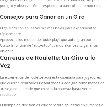
por giro y observa cómo responde tu bankroll en tiempo real.
Consejos para Ganar en un Giro
Elige slots con apuestas mínimas bajas para experimentar
rápidamente.
Aprovecha los modos de “quick play” que auto‑giran por ti.
Utiliza la función de “auto‑stop” cuando alcances tu ganancia
objetivo.
Carreras de Roulette: Un Giro a la
Vez
La experiencia de roulette aquí está diseñada para jugadores
que quieren resultados instantáneos. Cada giro toma menos de
30 segundos desde que colocas la apuesta hasta ver el
resultado.
El tiempo de decisión es crucial: realiza apuestas en números o