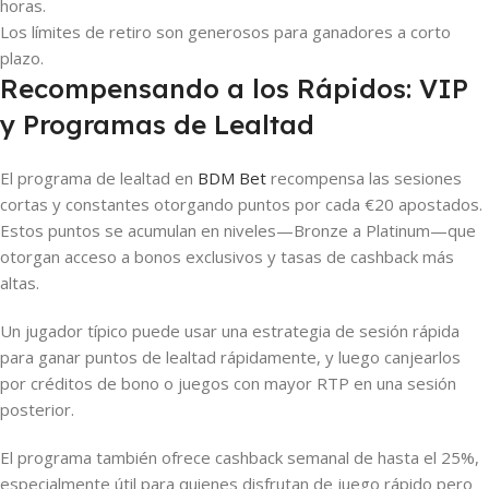
horas.
Los límites de retiro son generosos para ganadores a corto
plazo.
Recompensando a los Rápidos: VIP
y Programas de Lealtad
El programa de lealtad en
BDM Bet
recompensa las sesiones
cortas y constantes otorgando puntos por cada €20 apostados.
Estos puntos se acumulan en niveles—Bronze a Platinum—que
otorgan acceso a bonos exclusivos y tasas de cashback más
altas.
Un jugador típico puede usar una estrategia de sesión rápida
para ganar puntos de lealtad rápidamente, y luego canjearlos
por créditos de bono o juegos con mayor RTP en una sesión
posterior.
El programa también ofrece cashback semanal de hasta el 25%,
especialmente útil para quienes disfrutan de juego rápido pero