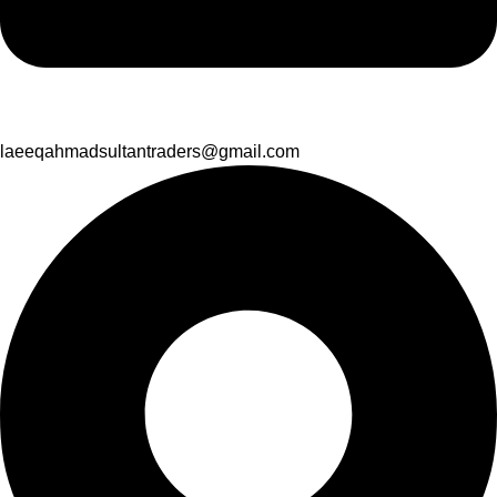
laeeqahmadsultantraders@gmail.com