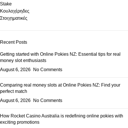
Stake
Κουλοχέρηδες
Στοιχηματικές
Recent Posts
Getting started with Online Pokies NZ: Essential tips for real
money slot enthusiasts
August 6, 2026
No Comments
Comparing real money slots at Online Pokies NZ: Find your
perfect match
August 6, 2026
No Comments
How Rocket Casino Australia is redefining online pokies with
exciting promotions