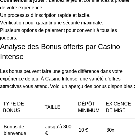
Commencer à jouer :
Lancez le jeu et commencez à profiter
de votre expérience.
Un processus d’inscription rapide et facile.
Vérification pour garantir une sécurité maximale.
Plusieurs options de paiement pour convenir à tous les
joueurs.
Analyse des Bonus offerts par Casino
Intense
Les bonus peuvent faire une grande différence dans votre
expérience de jeu. À Casino Intense, une variété d’offres
attractives vous attend. Voici un aperçu des bonus disponibles :
TYPE DE
DÉPÔT
EXIGENCE
TAILLE
BONUS
MINIMUM
DE MISE
Bonus de
Jusqu’à 300
10 €
30x
bienvenue
€