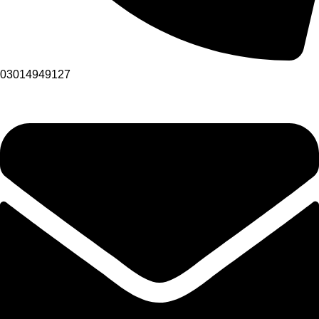
03014949127