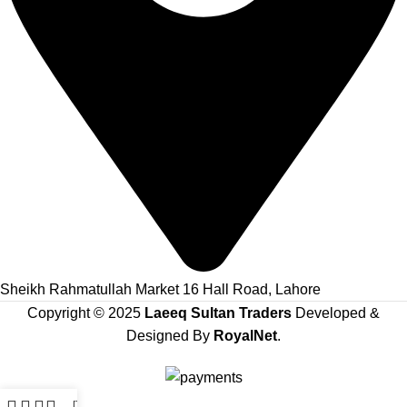
Sheikh Rahmatullah Market 16 Hall Road, Lahore
Copyright © 2025
Laeeq Sultan Traders
Developed &
Designed By
RoyalNet
.
0